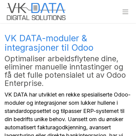
Skip to Content
VK DATA-moduler &
integrasjoner til Odoo
Optimaliser arbeidsflytene dine,
eliminer manuelle inntastinger og
få det fulle potensialet ut av Odoo
Enterprise.
VK DATA har utviklet en rekke spesialiserte Odoo-
moduler og integrasjoner som lukker hullene i
standardoppsettet og tilpasser ERP-systemet til
din bedrifts unike behov. Uansett om du ønsker
automatisert fakturagodkjenning, avansert
lagerstyring eller direkte bankintegrasjon, har vi