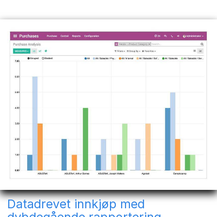
Datadrevet innkjøp med
dybdegående rapportering