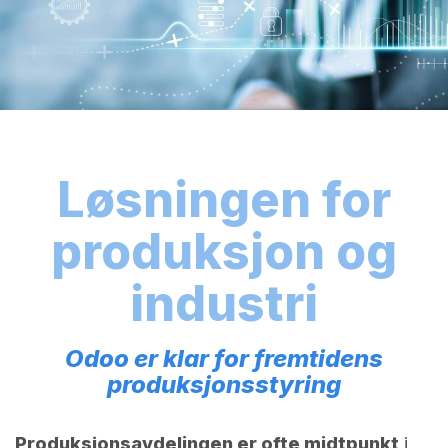
Løsningen for
produksjon og
industri
Odoo er klar for fremtidens
produksjonsstyring
Produksjonsavdelingen er ofte midtpunkt
i