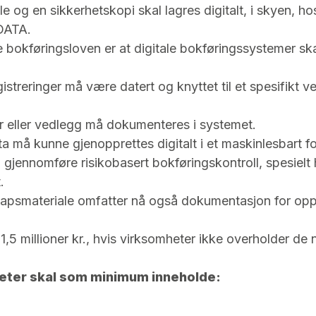
le og en sikkerhetskopi skal lagres digitalt, i skyen, h
 DATA.
ye bokføringsloven er at digitale bokføringssystemer s
gistreringer må være datert og knyttet til et spesifikt
er eller vedlegg må dokumenteres i systemet.
a må kunne gjenopprettes digitalt i et maskinlesbart f
gjennomføre risikobasert bokføringskontroll, spesielt h
.
apsmateriale omfatter nå også dokumentasjon for opply
1,5 millioner kr., hvis virksomheter ikke overholder de
omheter skal som minimum inneholde: