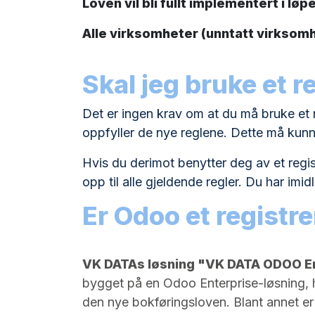
Loven vil bli fullt implementert i lø
Alle virksomheter (unntatt virksom
Skal jeg bruke et 
Det er ingen krav om at du må bruke et 
oppfyller de nye reglene. Dette må kunn
Hvis du derimot benytter deg av et regi
opp til alle gjeldende regler. Du har imid
Er Odoo et regist
VK DATAs løsning "VK DATA ODOO En
bygget på en Odoo Enterprise-løsning, 
den nye bokføringsloven. Blant annet er