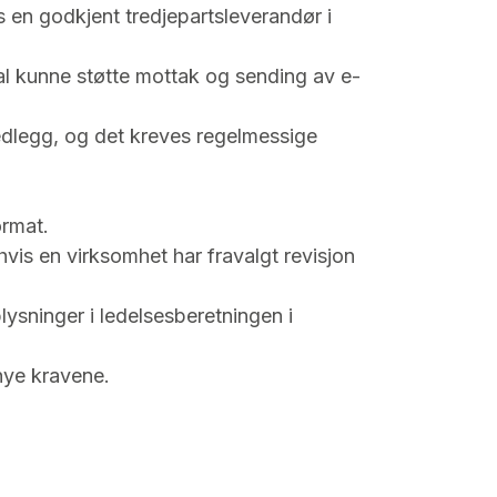
os en godkjent tredjepartsleverandør i
kal kunne støtte mottak og sending av e-
 vedlegg, og det kreves regelmessige
ormat.
vis en virksomhet har fravalgt revisjon
sninger i ledelsesberetningen i
 nye kravene.