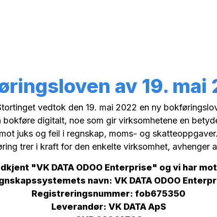
o ny
VK DATA ApS
Webinar
Book en avtale
Still
øringsloven av 19. mai
Stortinget vedtok den 19. mai 2022 en ny bokføringslov
bokføre digitalt, noe som gir virksomhetene en betyde
mot juks og feil i regnskap, moms- og skatteoppgaver
ring trer i kraft for den enkelte virksomhet, avhenge
odkjent "VK DATA ODOO Enterprise" og vi har mott
gnskapssystemets navn: VK DATA ODOO Enterpr
Registreringsnummer: fob675350
Leverandør: VK DATA ApS