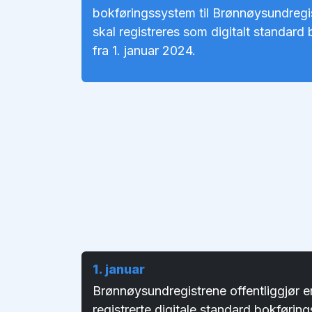
bokføringssystem til Brønnøysundregis
skal registreres som digitalt standar
fra 1. januar 2024.
1. januar
Brønnøysundregistrene offentliggjør en
registrerte digitale standard bokføri