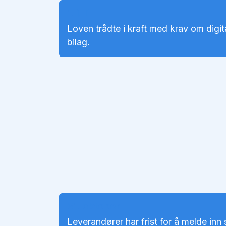
1. juli
Loven trådte i kraft med krav om digi
bilag.
31. oktober
Leverandører har frist for å melde inn s