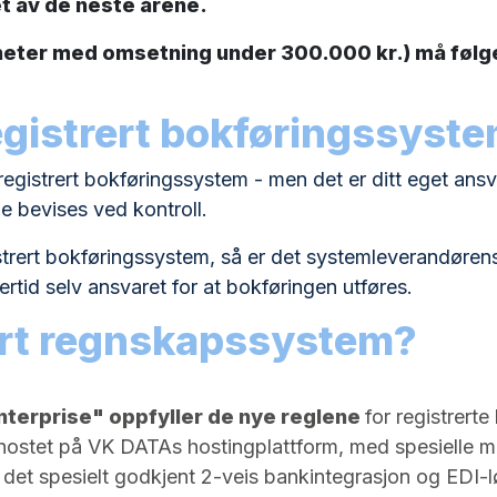
pet av de neste årene.
heter med omsetning under 300.000 kr.) må følg
registrert bokføringssyst
registrert bokføringssystem - men det er ditt eget ansv
e bevises ved kontroll.
strert bokføringssystem, så er det systemleverandøren
lertid selv ansvaret for at bokføringen utføres.
rert regnskapssystem?
terprise" oppfyller de nye reglene
for registrert
hostet på VK DATAs hostingplattform, med spesielle mo
 det spesielt godkjent 2-veis bankintegrasjon og EDI