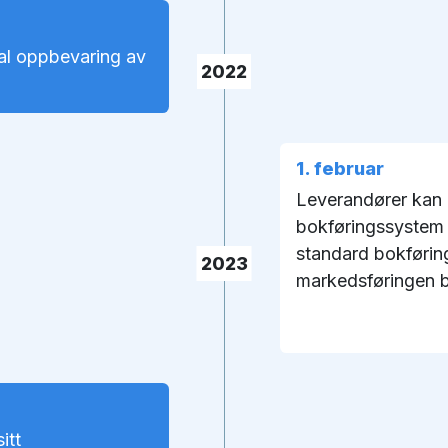
tal oppbevaring av
2022
1. februar
Leverandører kan r
bokføringssystem v
standard bokførin
2023
markedsføringen 
itt