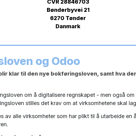
CVR 28846703
Bønderbyvei 21
6270 Tønder
Danmark
sloven og Odoo
ir klar til den nye bokføringsloven, samt hva de
ingsloven om å digitalisere regnskapet - men også om
sloven stilles det krav om at virksomhetene skal lagre 
 av alle virksomheter som har plikt til å utarbeide en 
ven.