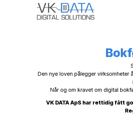
Skip to Content
Hjem
Odo
Bokf
Den nye loven pålegger virksomheter å 
Når og om kravet om digital bokfø
VK DATA ApS har rettidig fått g
Re