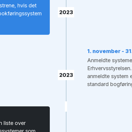
trene, hvis det
2023
d bokføringssystem
1. november - 3
Anmeldte systemer 
Erhvervsstyrelsen.
2023
anmeldte system ef
standard bogførin
 liste over
ngssystemer som