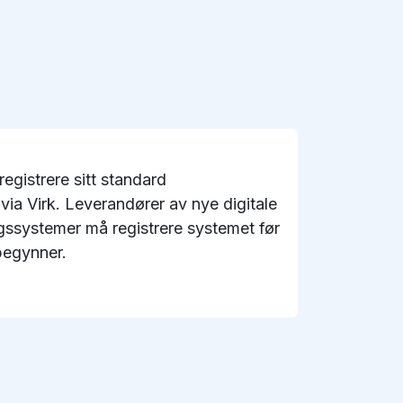
egistrere sitt standard
ia Virk. Leverandører av nye digitale
gssystemer må registrere systemet før
begynner.