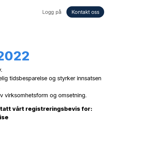
inger
Logg på
Kontakt oss
 2022
.
lig tidsbesparelse og styrker innsatsen
.
r av virksomhetsform og omsetning.
att vårt registreringsbevis for:
ise